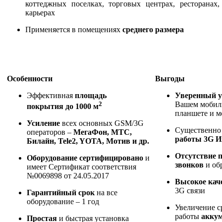
коттеджных поселках, торговых центрах, ресторанах
карьерах
Применяется в помещениях
среднего размера
Особенности
Выгоды
Эффективная
площадь
Уверенный у
2
Вашем мобил
покрытия
до 1000 м
планшете и м
Усиление
всех основных GSM/3G
Существенн
операторов –
МегаФон, МТС,
работы 3G И
Билайн, Tele2, YOTA, Мотив и др.
Отсутствие 
Оборудование сертифицировано
и
звонков
и об
имеет Сертификат соответствия
№0069898 от 24.05.2017
Высокое кач
3G связи
Гарантийный срок
на все
оборудование – 1 год
Увеличение с
работы
аккум
Простая
и быстрая установка